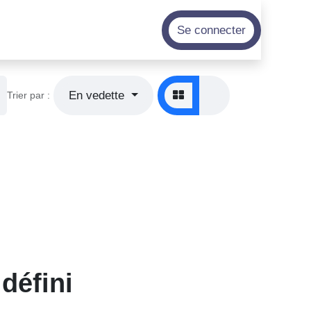
Se connecter
En vedette
Trier par :
défini